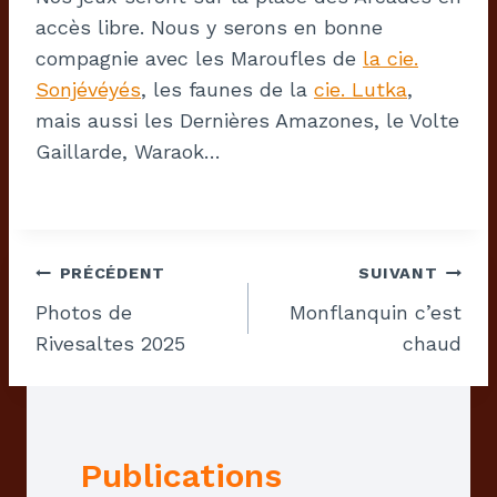
accès libre. Nous y serons en bonne
compagnie avec les Maroufles de
la cie.
Sonjévéyés
, les faunes de la
cie. Lutka
,
mais aussi les Dernières Amazones, le Volte
Gaillarde, Waraok…
Navigation
PRÉCÉDENT
SUIVANT
De
Photos de
Monflanquin c’est
Rivesaltes 2025
chaud
L’article
Publications