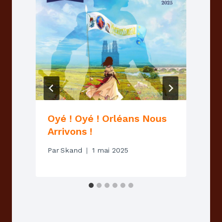
Oyé ! Oyé ! Orléans Nous
Arrivons !
Par
Skand
1 mai 2025
P